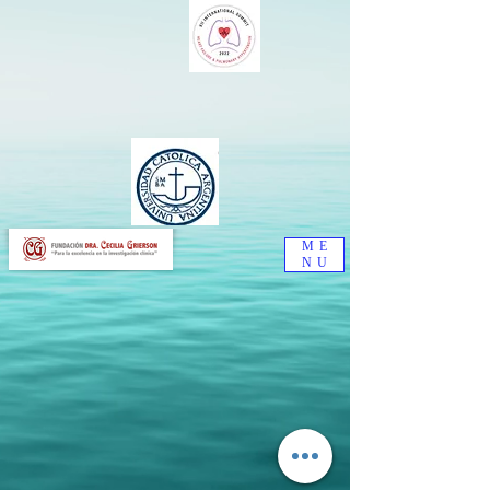
ME
NU