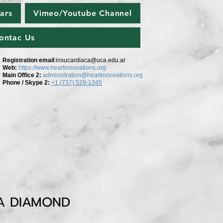
ars
Vimeo/Youtube Channel
ontac Us
Registration email
:
insucardiaca@uca.edu.ar
Web:
https://www.heartinnovations.org
Main Office 2
:
administration@heartinnovations.org
Phone / Skype 2:
+1 (737) 529-1345
A DIAMOND