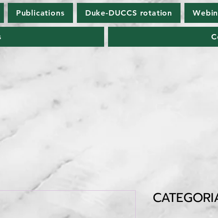
Publications
Duke-DUCCS rotation
Webin
s
C
CATEGORI